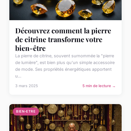
Découvrez comment la pierre
de citrine transforme votre
bien-être
La pierre de citrine, souvent surnommée la "pierre
de lumière", est bien plus qu'un simple accessoire
de mode. Ses propriétés énergétiques apportent
u...
3 mars 2025
5 min de lecture →
BIEN-ETRE