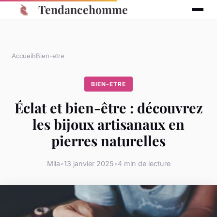
Tendancehomme
Accueil
›
Bien-etre
BIEN-ETRE
Éclat et bien-être : découvrez
les bijoux artisanaux en
pierres naturelles
Mila
•
13 janvier 2025
•
4 min de lecture