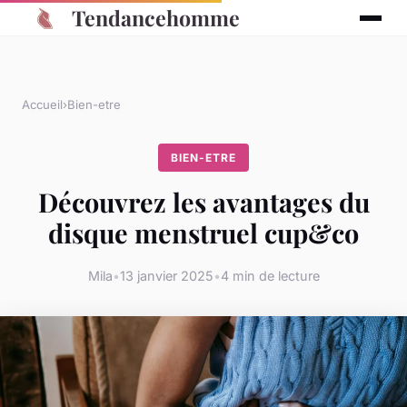
Tendancehomme
Accueil
›
Bien-etre
BIEN-ETRE
Découvrez les avantages du
disque menstruel cup&co
Mila
•
13 janvier 2025
•
4 min de lecture