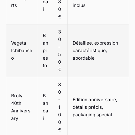
da
8
rts
inclus
i
0
€
3
B
0
Vegeta
an
Détaillée, expression
-
Ichibansh
pr
caractéristique,
5
o
es
abordable
0
to
€
8
0
Broly
B
-
Édition anniversaire,
40th
an
1
détails précis,
Annivers
da
0
packaging spécial
ary
i
0
€