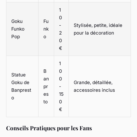
1
0
Goku
Fu
-
Stylisée, petite, idéale
Funko
nk
2
pour la décoration
Pop
o
0
€
1
B
0
Statue
an
0
Goku de
Grande, détaillée,
pr
-
Banprest
accessoires inclus
es
15
o
to
0
€
Conseils Pratiques pour les Fans