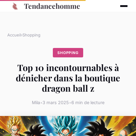
Tendancehomme
Accueil
›
Shopping
SHOPPING
Top 10 incontournables à
dénicher dans la boutique
dragon ball z
Mila
•
3 mars 2025
•
6 min de lecture