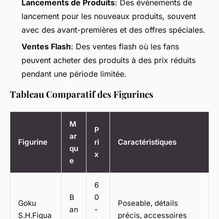
Lancements de Produits
: Des événements de
lancement pour les nouveaux produits, souvent
avec des avant-premières et des offres spéciales.
Ventes Flash
: Des ventes flash où les fans
peuvent acheter des produits à des prix réduits
pendant une période limitée.
Tableau Comparatif des Figurines
M
P
ar
Figurine
ri
Caractéristiques
qu
x
e
6
B
0
Goku
Poseable, détails
an
-
S.H.Figua
précis, accessoires