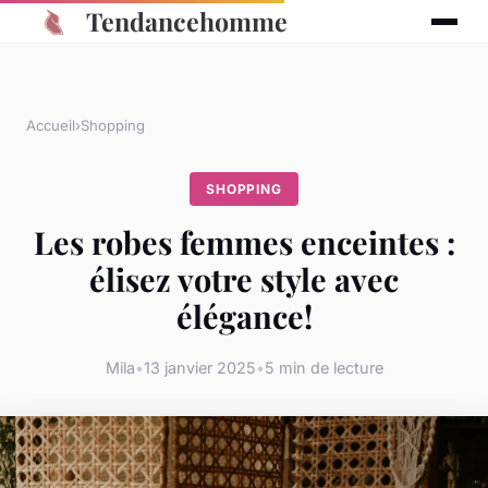
Tendancehomme
Accueil
›
Shopping
SHOPPING
Les robes femmes enceintes :
élisez votre style avec
élégance!
Mila
•
13 janvier 2025
•
5 min de lecture