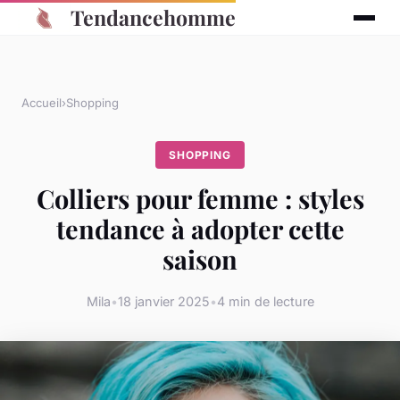
Tendancehomme
Accueil
›
Shopping
SHOPPING
Colliers pour femme : styles
tendance à adopter cette
saison
Mila
•
18 janvier 2025
•
4 min de lecture