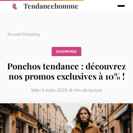
Tendancehomme
Accueil
›
Shopping
SHOPPING
Ponchos tendance : découvrez
nos promos exclusives à 10% !
Mila
•
3 mars 2025
•
6 min de lecture