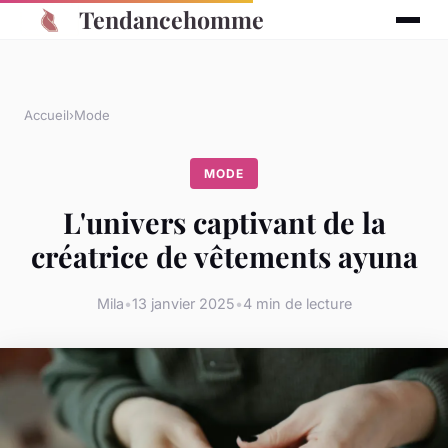
Tendancehomme
Accueil
›
Mode
MODE
L'univers captivant de la
créatrice de vêtements ayuna
Mila
•
13 janvier 2025
•
4 min de lecture