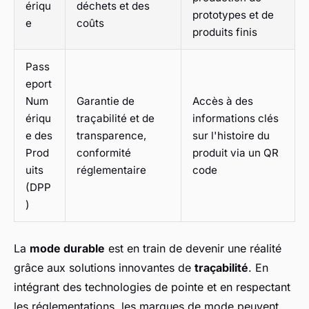
ériqu
déchets et des
prototypes et de
e
coûts
produits finis
Pass
eport
Num
Garantie de
Accès à des
ériqu
traçabilité et de
informations clés
e des
transparence,
sur l'histoire du
Prod
conformité
produit via un QR
uits
réglementaire
code
(DPP
)
La
mode durable
est en train de devenir une réalité
grâce aux solutions innovantes de
traçabilité
. En
intégrant des technologies de pointe et en respectant
les réglementations, les marques de mode peuvent