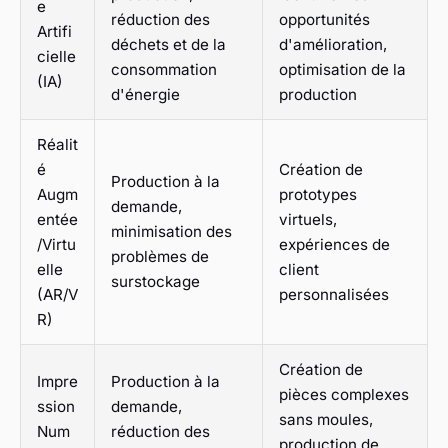
e
réduction des
opportunités
Artifi
déchets et de la
d'amélioration,
cielle
consommation
optimisation de la
(IA)
d'énergie
production
Réalit
é
Création de
Production à la
Augm
prototypes
demande,
entée
virtuels,
minimisation des
/Virtu
expériences de
problèmes de
elle
client
surstockage
(AR/V
personnalisées
R)
Création de
Impre
Production à la
pièces complexes
ssion
demande,
sans moules,
Num
réduction des
production de