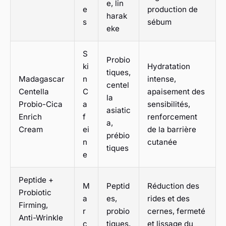
e, lin
e
production de
harak
s
sébum
eke
S
Probio
ki
Hydratation
tiques,
Madagascar
n
intense,
centel
Centella
C
apaisement des
la
Probio-Cica
a
sensibilités,
asiatic
Enrich
f
renforcement
a,
Cream
ei
de la barrière
prébio
n
cutanée
tiques
e
Peptide +
M
Peptid
Réduction des
Probiotic
a
es,
rides et des
Firming,
r
probio
cernes, fermeté
Anti-Wrinkle
c
tiques,
et lissage du