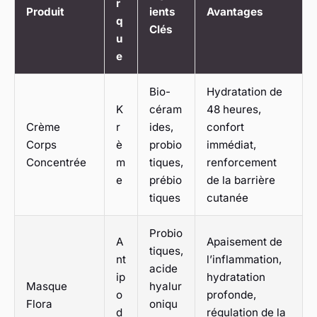
r
Produit
ients
Avantages
q
Clés
u
e
Bio-
Hydratation de
K
céram
48 heures,
Crème
r
ides,
confort
Corps
è
probio
immédiat,
Concentrée
m
tiques,
renforcement
e
prébio
de la barrière
tiques
cutanée
Probio
A
Apaisement de
tiques,
nt
l’inflammation,
acide
ip
hydratation
Masque
hyalur
o
profonde,
Flora
oniqu
d
régulation de la