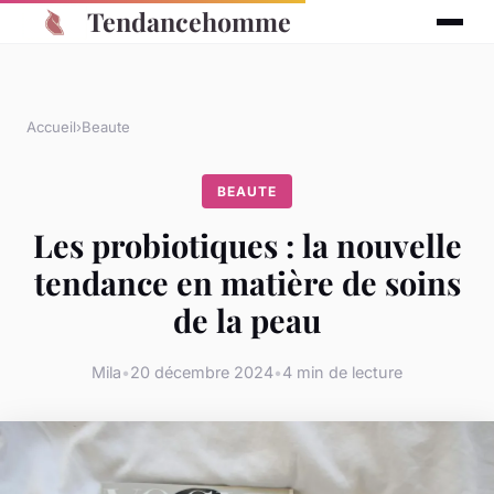
Tendancehomme
Accueil
›
Beaute
BEAUTE
Les probiotiques : la nouvelle
tendance en matière de soins
de la peau
Mila
•
20 décembre 2024
•
4 min de lecture